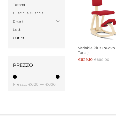
Tatami
Cuscini e Guanciali
Divani
Letti
Outlet
Variable Plus (nuovo
Tonal)
€
629,10
€
699,00
PREZZO
€
629,10
€
699,00
Prezzo
Prezzo
Prezzo:
€620
—
€630
Min
Max