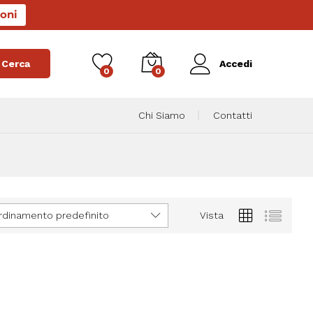
oni
Cerca
Accedi
0
0
Chi Siamo
Contatti
rdinamento predefinito
Vista