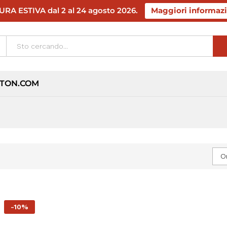
RA ESTIVA dal 2 al 24 agosto 2026.
Maggiori informazi
TON.COM
O
-
10%