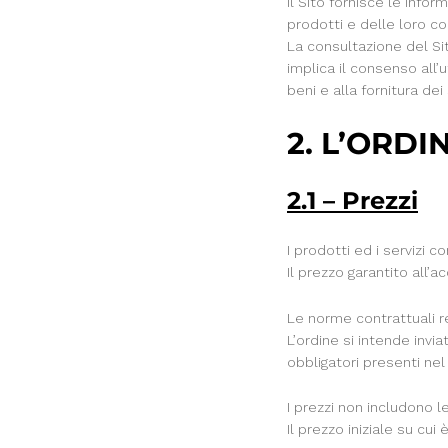
Il Sito fornisce le info
prodotti e delle loro con
La consultazione del Si
implica il consenso all’u
beni e alla fornitura dei
2. L’ORDI
2.1 – Prezzi
I prodotti ed i servizi c
Il prezzo garantito all’
Le norme contrattuali re
L’ordine si intende inv
obbligatori presenti ne
I prezzi non includono 
Il prezzo iniziale su cui