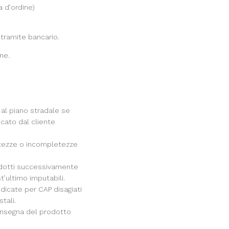
a d’ordine)
tramite bancario.
ne.
e al piano stradale se
cato dal cliente
ttezze o incompletezze
odotti successivamente
t’ultimo imputabili.
indicate per CAP disagiati
tali.
consegna del prodotto