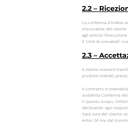
2.2 – Ricezio
La conferma d’ordine da
irrevocabile del client
agli articoli “Esecuzione 
Il “click di convalida” c
2.3 – Accett
Il cliente riceverà trami
prodotti ordinati, prez
Il contratto si intender
suddetta Conferma dell
A questo scopo, Onfuton 
declinando ogni responsab
Sarà cura del cliente v
entro 24 ore dal ricevi