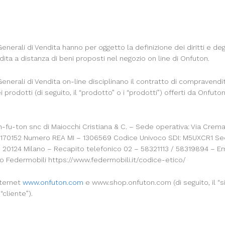
nerali di Vendita hanno per oggetto la definizione dei diritti e degl
ita a distanza di beni proposti nel negozio on line di Onfuton.
enerali di Vendita on-line disciplinano il contratto di compravendit
prodotti (di seguito, il “prodotto” o i “prodotti”) offerti da Onfuto
fu-ton snc di Maiocchi Cristiana & C. – Sede operativa: Via Crema 1
170152 Numero REA MI – 1306569 Codice Univoco SDI: M5UXCR1 Sed
20124 Milano – Recapito telefonico 02 – 58321113 / 58319894 – Em
o Federmobili https://www.federmobili.it/codice-etico/
nternet
www.onfuton.com
e www.shop.onfuton.com (di seguito, il “sit
 “cliente”).