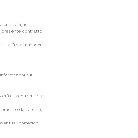
sce un impegno
al presente contratto
 di una firma manoscritta.
 informazioni sui
erà all’acquirente la
 momento dell’ordine,
eventuali correzioni