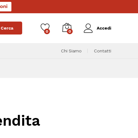
oni
Cerca
Accedi
0
0
Chi Siamo
Contatti
endita