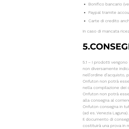
Bonifico bancario (ve
Paypal tramite accou
Carte di credito anc
In caso di mancata ricez
5.CONSE
5.1 – I prodotti vengono
non diversamente indica
nell’ordine d’acquisto, p
Onfuton non potrà esser
nella compilazione dei d
Onfuton non potrà esse
alla consegna al corrier
Onfuton consegna in tutto
(ad es. Venezia Laguna). 
Il documento di consegn
costituirà una prova in 