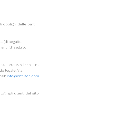
i obblighi delle parti
a (di seguito,
n snc (di seguito
4 – 20135 Milano – P.I.
e legale: Via
ail:
info@onfuton.com
o”) agli utenti del sito