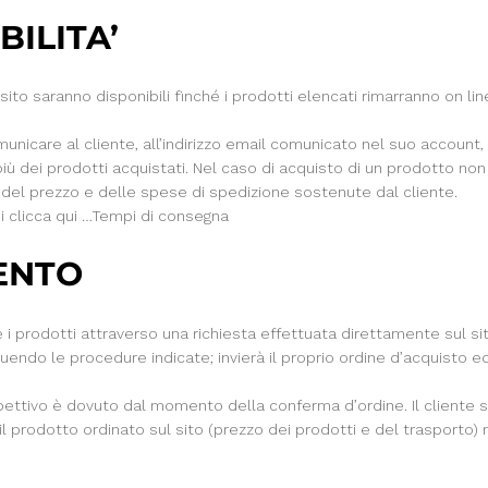
BILITA’
 sito saranno disponibili finché i prodotti elencati rimarranno on l
municare al cliente, all’indirizzo email comunicato nel suo account,
 più dei prodotti acquistati. Nel caso di acquisto di un prodotto no
del prezzo e delle spese di spedizione sostenute dal cliente.
ni clicca qui …Tempi di consegna
ENTO
e i prodotti attraverso una richiesta effettuata direttamente sul s
uendo le procedure indicate; invierà il proprio ordine d’acquisto ed
pettivo è dovuto dal momento della conferma d’ordine. Il cliente si
l prodotto ordinato sul sito (prezzo dei prodotti e del trasporto)