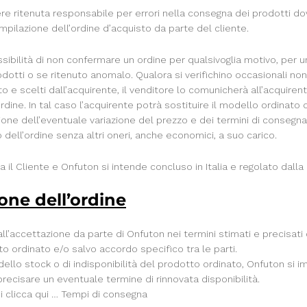
e ritenuta responsabile per errori nella consegna dei prodotti do
pilazione dell’ordine d’acquisto da parte del cliente.
ssibilità di non confermare un ordine per qualsivoglia motivo, per 
tti o se ritenuto anomalo. Qualora si verifichino occasionali non d
o e scelti dall’acquirente, il venditore lo comunicherà all’acquirent
l’ordine. In tal caso l’acquirente potrà sostituire il modello ordinato 
one dell’eventuale variazione del prezzo e dei termini di consegna,
dell’ordine senza altri oneri, anche economici, a suo carico.
ra il Cliente e Onfuton si intende concluso in Italia e regolato dalla 
one dell’ordine
all’accettazione da parte di Onfuton nei termini stimati e precisati 
to ordinato e/o salvo accordo specifico tra le parti.
dello stock o di indisponibilità del prodotto ordinato, Onfuton si
 precisare un eventuale termine di rinnovata disponibilità.
ni clicca qui … Tempi di consegna