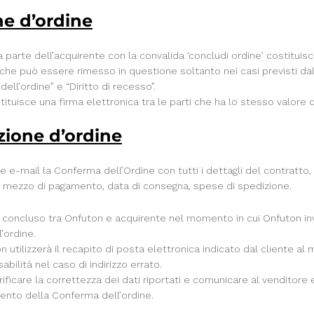
ne d’ordine
 parte dell’acquirente con la convalida ‘concludi ordine’ costitui
e che può essere rimesso in questione soltanto nei casi previsti d
dell’ordine” e “Diritto di recesso”.
ostituisce una firma elettronica tra le parti che ha lo stesso valore
azione d’ordine
te e-mail la Conferma dell’Ordine con tutti i dettagli del contratto,
zi, mezzo di pagamento, data di consegna, spese di spedizione.
à concluso tra Onfuton e acquirente nel momento in cui Onfuton invi
’ordine.
utilizzerà il recapito di posta elettronica indicato dal cliente al
ilità nel caso di indirizzo errato.
erificare la correttezza dei dati riportati e comunicare al venditore 
mento della Conferma dell’ordine.