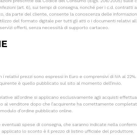
rmazioni prescritte dal Codice del Consumo (d.lgs. 206/2005) sulle car
fezioni (art. 6), sui tempi di consegna, nonché per i c.d. contratti a 
to, da parte del cliente, consente la conoscenza delle informazion
tilizzo del formato digitale per tutti gli atti o i documenti relativi 
 servizi offerti, senza necessità di supporto cartaceo.
NE
on i relativi prezzi sono espressi in Euro e comprensivi di IVA al 22%.
acquirente è quello pubblicato sul sito al momento dell’invio.
lative all’ordine si applicano esclusivamente agli acquisti effettuati
iato al venditore dopo che l’acquirente ha correttamente completato
l modulo d’ordine pubblicato online.
le eventuali spese di consegna, che saranno indicate nella conferm
 è applicato lo sconto è il prezzo di listino ufficiale del produttore.