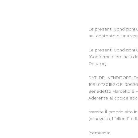
Le presenti Condizioni Ge
nel contesto di una vend
Le presenti Condizioni G
“Conferma d’ordine”) dei 
Onfuton)
DATI DEL VENDITORE: On-
10940730152 C.F. 09636
Benedetto Marcello 6 – 
Aderente al codice etic
tramite il proprio sito I
(di seguito, i “clienti” o il
Premessa: