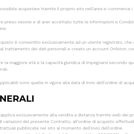
ssibile acquistare tramite il proprio sito nell’area e-commerce i p
vere preso visione e di aver accettato tutte le informazioni e Condizi
ine.
i acquisto è consentito esclusivamente ad un utente registrato, che
a al trattamento dei dati personali e creato un account Onfuton, co
vere la maggiore età e la capacità giuridica di impegnarsi secondo q
rali.
plicabili sono quelle in vigore alla data di invio dell’ordine di acqu
ENERALI
 applica esclusivamente alla vendita a distanza tramite web dei pro
 di variazioni del presente Contratto, all’ordine di acquisto effettua
attuali pubblicate nel sito al momento dell’invio dell’ordine.