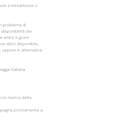
vuti a inesattezze o
un problema di
isponibilità dei
e entro 5 giorni
con altro disponibile,
 oppure in alternativa
legge italiana.
con riserva della
 impegna prontamente a