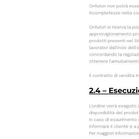
Onfuton non potrà esser
incompletezze nella com
Onfuton si riserva la po
approvvigionamento prodo
prodotti presenti nel Sit
lavorativi dall’invio del
concordando la regolazi
ottenere l’annullamento 
Il contratto di vendita t
2.4 – Esecuzi
L’ordine verrà eseguito 
disponibilità del prodot
In caso di esaurimento 
informare il cliente e a
Per maggiori informazio