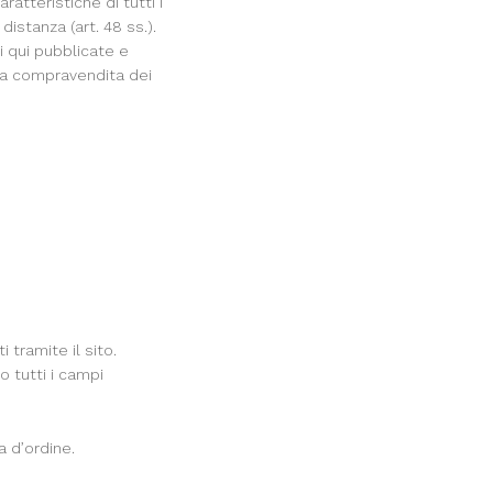
atteristiche di tutti i
distanza (art. 48 ss.).
i qui pubblicate e
alla compravendita dei
 tramite il sito.
 tutti i campi
a d’ordine.