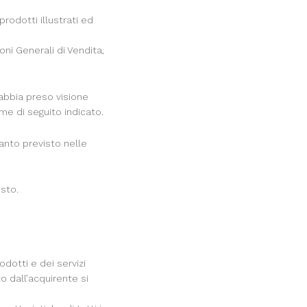
rodotti illustrati ed
oni Generali di Vendita,
 abbia preso visione
me di seguito indicato.
uanto previsto nelle
isto.
dotti e dei servizi
to dall’acquirente si