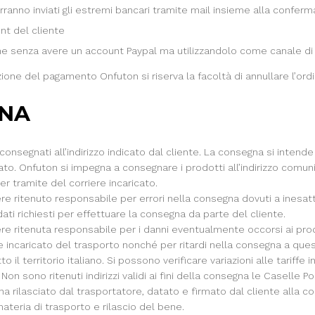
rranno inviati gli estremi bancari tramite mail insieme alla conferm
nt del cliente
he senza avere un account Paypal ma utilizzandolo come canale di 
ione del pagamento Onfuton si riserva la facoltà di annullare l’ordi
GNA
 consegnati all’indirizzo indicato dal cliente. La consegna si intend
to. Onfuton si impegna a consegnare i prodotti all’indirizzo comuni
er tramite del corriere incaricato.
e ritenuto responsabile per errori nella consegna dovuti a inesa
ati richiesti per effettuare la consegna da parte del cliente.
re ritenuta responsabile per i danni eventualmente occorsi ai pr
e incaricato del trasporto nonché per ritardi nella consegna a ques
 il territorio italiano. Si possono verificare variazioni alle tariffe 
Non sono ritenuti indirizzi validi ai fini della consegna le Caselle Pos
a rilasciato dal trasportatore, datato e firmato dal cliente alla 
materia di trasporto e rilascio del bene.