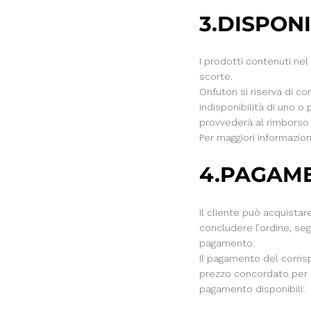
3.DISPONI
I prodotti contenuti nel
scorte.
Onfuton si riserva di co
indisponibilità di uno o
provvederà al rimborso 
Per maggiori informazio
4.PAGAM
Il cliente può acquistar
concludere l’ordine, seg
pagamento.
Il pagamento del corris
prezzo concordato per i
pagamento disponibili: