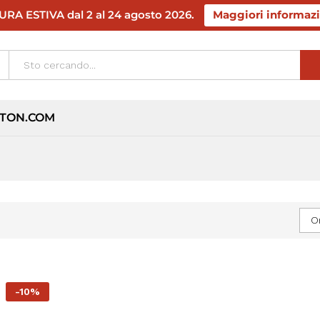
RA ESTIVA dal 2 al 24 agosto 2026.
Maggiori informazi
TON.COM
O
-
10%