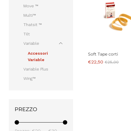
Move ™
Multi™
Thatsit ™
Tilt
Variable
Accessori
Soft Tape corti
Variable
€
22,50
€
25,00
Variable Plus
Wing™
€
22,50
€
25,00
PREZZO
Prezzo
Prezzo
Prezzo:
€20
—
€30