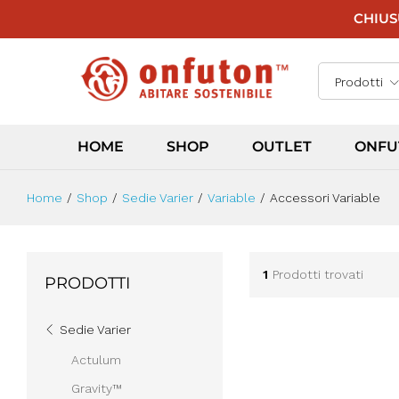
CHIUSU
Prodotti
HOME
SHOP
OUTLET
ONFU
Home
/
Shop
/
Sedie Varier
/
Variable
/
Accessori Variable
1
Prodotti trovati
PRODOTTI
Sedie Varier
Actulum
Gravity™