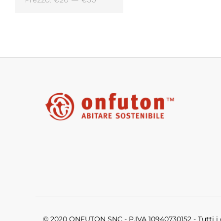
Min
Max
© 2020 ONFUTON SNC - P.IVA 10940730152 - Tutti i di