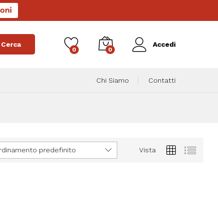
oni
Cerca
Accedi
0
0
Chi Siamo
Contatti
rdinamento predefinito
Vista